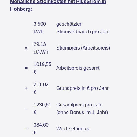
Monatliche Stromkosten mit PlusStrom in
Hohberg:
3.500
geschätzter
kWh
Stromverbrauch pro Jahr
29,13
x
Strompreis (Arbeitspreis)
ct/kWh
1019,55
=
Arbeitspreis gesamt
€
211,02
+
Grundpreis in € pro Jahr
€
1230,61
Gesamtpreis pro Jahr
=
€
(ohne Bonus im 1. Jahr)
384,60
–
Wechselbonus
€