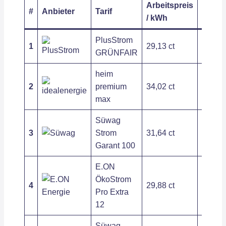
Arbeitspreis
Grund
#
Anbieter
Tarif
/ kWh
/ Jahr
PlusStrom
1
29,13 ct
211,02
GRÜNFAIR
heim
2
premium
34,02 ct
128,66
max
Süwag
3
Strom
31,64 ct
283,44
Garant 100
E.ON
ÖkoStrom
4
29,88 ct
267,79
Pro Extra
12
Süwag