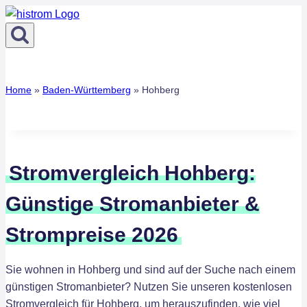
Zum
Inhalt
springen
Home
»
Baden-Württemberg
»
Hohberg
Stromvergleich Hohberg:
Günstige Stromanbieter &
Strompreise 2026
Sie wohnen in Hohberg und sind auf der Suche nach einem
günstigen Stromanbieter? Nutzen Sie unseren kostenlosen
Stromvergleich für Hohberg, um herauszufinden, wie viel