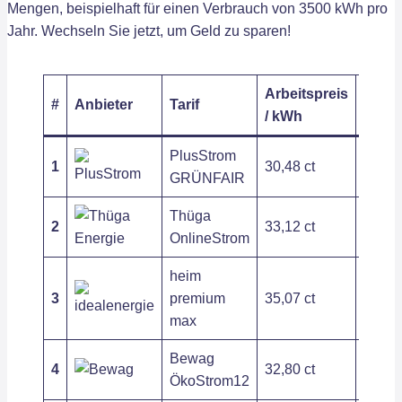
Mengen, beispielhaft für einen Verbrauch von 3500 kWh pro
Jahr. Wechseln Sie jetzt, um Geld zu sparen!
Arbeitspreis
Grund
#
Anbieter
Tarif
/ kWh
/ Jahr
PlusStrom
1
30,48 ct
221,2
GRÜNFAIR
Thüga
2
33,12 ct
120,0
OnlineStrom
heim
3
premium
35,07 ct
138,9
max
Bewag
4
32,80 ct
226,8
ÖkoStrom12