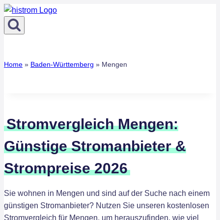
Zum
Inhalt
springen
Home
»
Baden-Württemberg
»
Mengen
Stromvergleich Mengen:
Günstige Stromanbieter &
Strompreise 2026
Sie wohnen in Mengen und sind auf der Suche nach einem
günstigen Stromanbieter? Nutzen Sie unseren kostenlosen
Stromvergleich für Mengen, um herauszufinden, wie viel