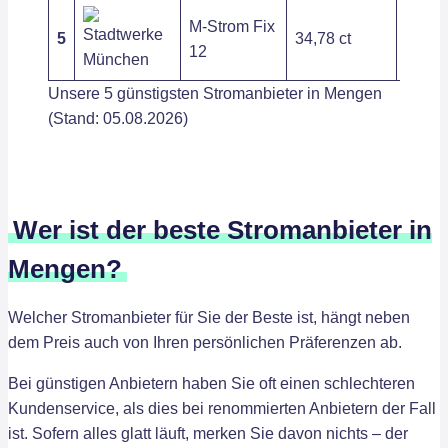
M-Strom Fix
5
34,78 ct
295,1
12
Unsere 5 günstigsten Stromanbieter in Mengen
(Stand: 05.08.2026)
Wer ist der beste Stromanbieter in
Mengen?
Welcher Stromanbieter für Sie der Beste ist, hängt neben
dem Preis auch von Ihren persönlichen Präferenzen ab.
Bei günstigen Anbietern haben Sie oft einen schlechteren
Kundenservice, als dies bei renommierten Anbietern der Fall
ist. Sofern alles glatt läuft, merken Sie davon nichts – der