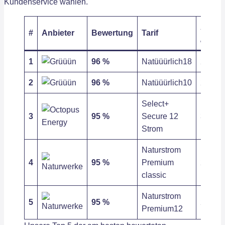
Kundenservice wählen.
Arbeit
#
Anbieter
Bewertung
Tarif
/ kWh
1
96 %
Natüüürlich18
29,09 c
2
96 %
Natüüürlich10
29,09 c
Select+
3
95 %
Secure 12
33,89 c
Strom
Naturstrom
4
95 %
Premium
29,78 c
classic
Naturstrom
5
95 %
29,76 c
Premium12