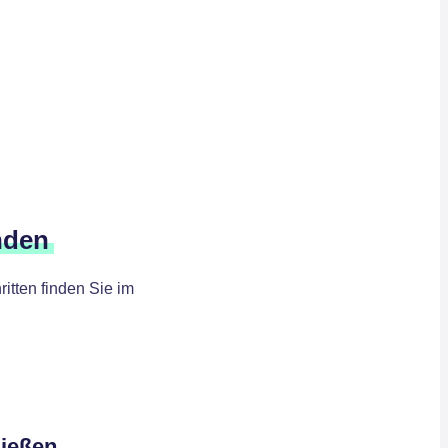
nden
itten finden Sie im
ließen