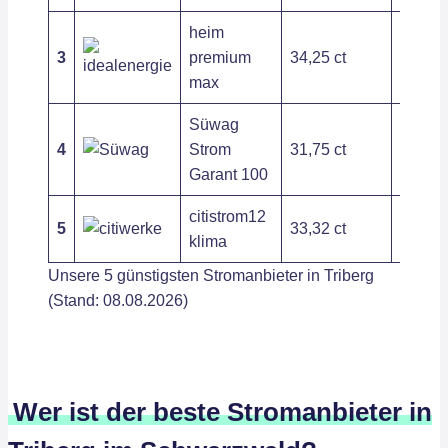
heim
3
premium
34,25 ct
136,16
max
Süwag
4
Strom
31,75 ct
282,48
Garant 100
citistrom12
5
33,32 ct
214,20
klima
Unsere 5 günstigsten Stromanbieter in Triberg
(Stand: 08.08.2026)
Wer ist der beste Stromanbieter in