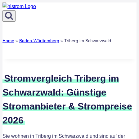
Zum
Inhalt
springen
Home
»
Baden-Württemberg
»
Triberg im Schwarzwald
Stromvergleich Triberg im
Schwarzwald: Günstige
Stromanbieter & Strompreise
2026
Sie wohnen in Triberg im Schwarzwald und sind auf der