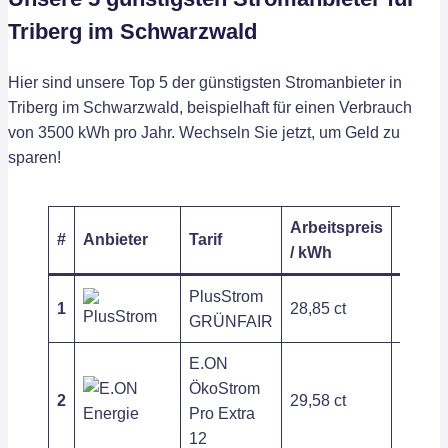
Triberg im Schwarzwald
Hier sind unsere Top 5 der günstigsten Stromanbieter in
Triberg im Schwarzwald, beispielhaft für einen Verbrauch
von 3500 kWh pro Jahr. Wechseln Sie jetzt, um Geld zu
sparen!
Arbeitspreis
Grund
#
Anbieter
Tarif
/ kWh
/ Jahr
PlusStrom
1
28,85 ct
218,52
GRÜNFAIR
E.ON
ÖkoStrom
2
29,58 ct
266,77
Pro Extra
12