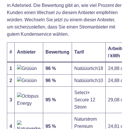
in Adelsried. Die Bewertung gibt an, wie viel Prozent der
Kunden einen Wechsel zu diesem Anbieter empfehlen
würden. Wechseln Sie jetzt zu einem dieser Anbieter,
um sicherzustellen, dass Sie einen Stromanbieter mit
gutem Kundenservice wählen.
Arbeitspr
#
Anbieter
Bewertung
Tarif
/ kWh
1
96 %
Natüüürlich18
24,88 ct
2
96 %
Natüüürlich10
24,88 ct
Select+
3
95 %
Secure 12
29,08 ct
Strom
Naturstrom
4
95 %
Premium
24,81 ct