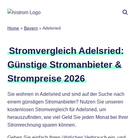
Zum
Inhalt
springen
Home
»
Bayern
»
Adelsried
Stromvergleich Adelsried:
Günstige Stromanbieter &
Strompreise 2026
Sie wohnen in Adelsried und sind auf der Suche nach
einem günstigen Stromanbieter? Nutzen Sie unseren
kostenlosen Stromvergleich für Adelsried, um
herauszufinden, wie viel Geld Sie jeden Monat bei Ihrer
Stromrechnung sparen können.
Geben Sie einfach Ihren jährlichen Verbrauch ein, und