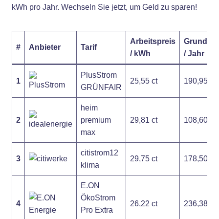
kWh pro Jahr. Wechseln Sie jetzt, um Geld zu sparen!
Arbeitspreis
Grundpre
#
Anbieter
Tarif
/ kWh
/ Jahr
PlusStrom
1
25,55 ct
190,95 €
GRÜNFAIR
heim
2
premium
29,81 ct
108,60 €
max
citistrom12
3
29,75 ct
178,50 €
klima
E.ON
ÖkoStrom
4
26,22 ct
236,38 €
Pro Extra