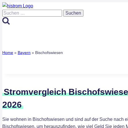
Zum
Inhalt
Suchen
springen
nach:
Home
»
Bayern
»
Bischofswiesen
Stromvergleich Bischofswiese
2026
Sie wohnen in Bischofswiesen und sind auf der Suche nach e
Bischofswiesen, um herauszufinden, wie viel Geld Sie jeden 