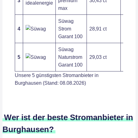
3
premium
30,43 ct
133,36
max
Süwag
4
Strom
28,91 ct
284,04
Garant 100
Süwag
5
Naturstrom
29,03 ct
284,04
Garant 100
Unsere 5 günstigsten Stromanbieter in
Burghausen (Stand: 08.08.2026)
Wer ist der beste Stromanbieter in
Burghausen?