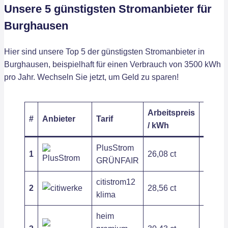
Unsere 5 günstigsten Stromanbieter für
Burghausen
Hier sind unsere Top 5 der günstigsten Stromanbieter in
Burghausen, beispielhaft für einen Verbrauch von 3500 kWh
pro Jahr. Wechseln Sie jetzt, um Geld zu sparen!
Arbeitspreis
Grund
#
Anbieter
Tarif
/ kWh
/ Jahr
PlusStrom
1
26,08 ct
215,71
GRÜNFAIR
citistrom12
2
28,56 ct
205,87
klima
heim