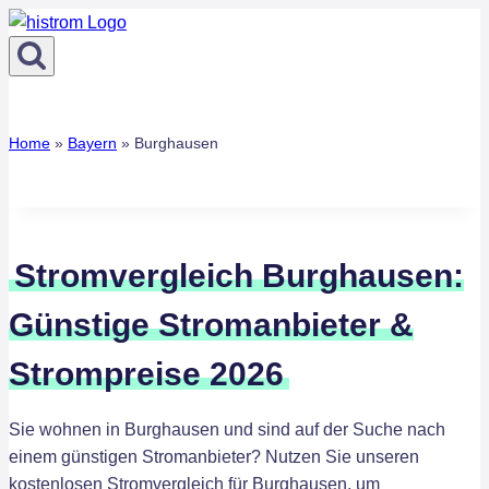
Zum
Inhalt
springen
Home
»
Bayern
»
Burghausen
Stromvergleich Burghausen:
Günstige Stromanbieter &
Strompreise 2026
Sie wohnen in Burghausen und sind auf der Suche nach
einem günstigen Stromanbieter? Nutzen Sie unseren
kostenlosen Stromvergleich für Burghausen, um