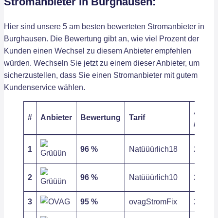
Stromanbieter in Burghausen:
Hier sind unsere 5 am besten bewerteten Stromanbieter in
Burghausen. Die Bewertung gibt an, wie viel Prozent der
Kunden einen Wechsel zu diesem Anbieter empfehlen
würden. Wechseln Sie jetzt zu einem dieser Anbieter, um
sicherzustellen, dass Sie einen Stromanbieter mit gutem
Kundenservice wählen.
Arbeit
#
Anbieter
Bewertung
Tarif
/ kWh
1
96 %
Natüüürlich18
25,63 c
2
96 %
Natüüürlich10
25,63 c
3
95 %
ovagStromFix
26,60 c