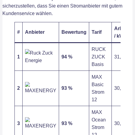
sicherzustellen, dass Sie einen Stromanbieter mit gutem
Kundenservice wählen.
Arbeitsp
#
Anbieter
Bewertung
Tarif
/ kWh
RUCK
1
94 %
ZUCK
31,54 ct
Basis
MAX
Basic
2
93 %
30,16 ct
Strom
12
MAX
Ocean
3
93 %
30,16 ct
Strom
12