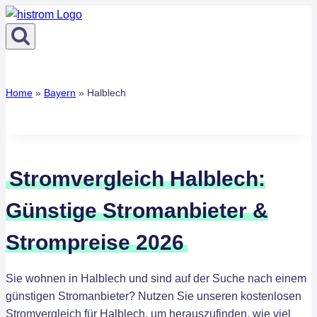
Zum
Inhalt
springen
Home
»
Bayern
»
Halblech
Stromvergleich Halblech:
Günstige Stromanbieter &
Strompreise 2026
Sie wohnen in Halblech und sind auf der Suche nach einem
günstigen Stromanbieter? Nutzen Sie unseren kostenlosen
Stromvergleich für Halblech, um herauszufinden, wie viel