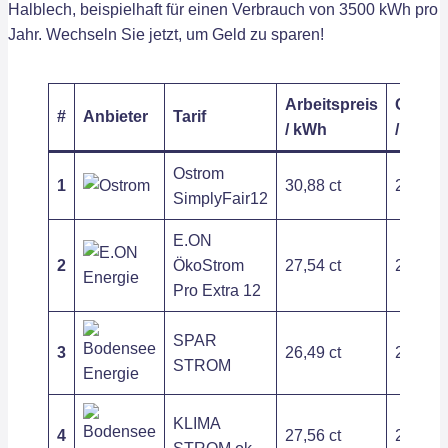
Halblech, beispielhaft für einen Verbrauch von 3500 kWh pro
Jahr. Wechseln Sie jetzt, um Geld zu sparen!
Arbeitspreis
Grundp
#
Anbieter
Tarif
/ kWh
/ Jahr
Ostrom
1
30,88 ct
206,40
SimplyFair12
E.ON
2
ÖkoStrom
27,54 ct
260,30
Pro Extra 12
SPAR
3
26,49 ct
208,06
STROM
KLIMA
4
27,56 ct
208,06