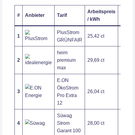
Arbeitspreis
Grund
#
Anbieter
Tarif
/ kWh
/ Jahr
PlusStrom
1
25,42 ct
222,47
GRÜNFAIR
heim
2
premium
29,69 ct
140,12
max
E.ON
ÖkoStrom
3
26,04 ct
264,01
Pro Extra
12
Süwag
4
Strom
28,00 ct
279,84
Garant 100