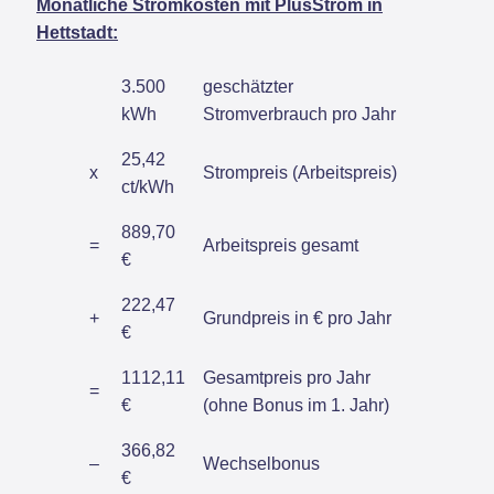
Monatliche Stromkosten mit PlusStrom in
Hettstadt:
3.500
geschätzter
kWh
Stromverbrauch pro Jahr
25,42
x
Strompreis (Arbeitspreis)
ct/kWh
889,70
=
Arbeitspreis gesamt
€
222,47
+
Grundpreis in € pro Jahr
€
1112,11
Gesamtpreis pro Jahr
=
€
(ohne Bonus im 1. Jahr)
366,82
–
Wechselbonus
€