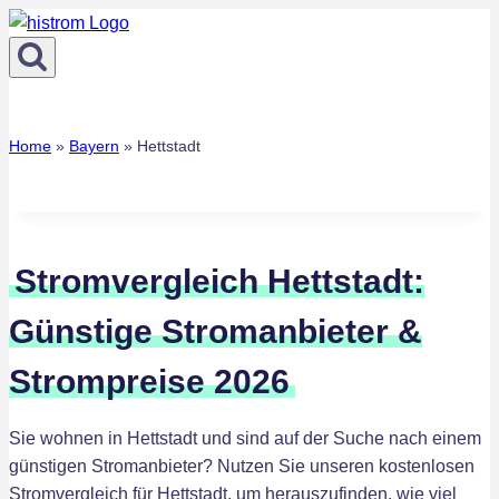
Zum
Inhalt
springen
Home
»
Bayern
»
Hettstadt
Stromvergleich Hettstadt:
Günstige Stromanbieter &
Strompreise 2026
Sie wohnen in Hettstadt und sind auf der Suche nach einem
günstigen Stromanbieter? Nutzen Sie unseren kostenlosen
Stromvergleich für Hettstadt, um herauszufinden, wie viel