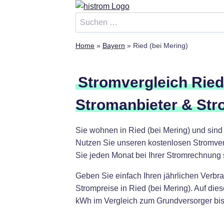
Zum
Inhalt
Suchen
springen
nach:
Home
»
Bayern
»
Ried (bei Mering)
Stromvergleich Ried
Stromanbieter & Str
Sie wohnen in Ried (bei Mering) und sin
Nutzen Sie unseren kostenlosen Stromverg
Sie jeden Monat bei Ihrer Stromrechnung
Geben Sie einfach Ihren jährlichen Verbra
Strompreise in Ried (bei Mering). Auf di
kWh im Vergleich zum Grundversorger bis 