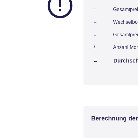
=
Gesamtpreis
–
Wechselbon
=
Gesamtpreis
/
Anzahl Mo
=
Durchsch
Berechnung der