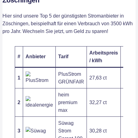
Zöschingen
Hier sind unsere Top 5 der günstigsten Stromanbieter in
Zöschingen, beispielhaft für einen Verbrauch von 3500 kWh
pro Jahr. Wechseln Sie jetzt, um Geld zu sparen!
Arbeitspreis
Grund
#
Anbieter
Tarif
/ kWh
/ Jahr
PlusStrom
1
27,63 ct
182,57
GRÜNFAIR
heim
2
premium
32,27 ct
100,22
max
Süwag
3
Strom
30,28 ct
245,04