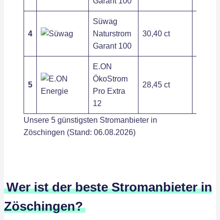
Garant 100
Süwag
4
Naturstrom
30,40 ct
245,04
Garant 100
E.ON
ÖkoStrom
5
28,45 ct
227,21
Pro Extra
12
Unsere 5 günstigsten Stromanbieter in
Zöschingen (Stand: 06.08.2026)
Wer ist der beste Stromanbieter in
Zöschingen?