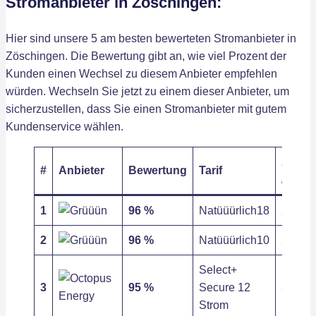
Stromanbieter in Zöschingen:
Hier sind unsere 5 am besten bewerteten Stromanbieter in
Zöschingen. Die Bewertung gibt an, wie viel Prozent der
Kunden einen Wechsel zu diesem Anbieter empfehlen
würden. Wechseln Sie jetzt zu einem dieser Anbieter, um
sicherzustellen, dass Sie einen Stromanbieter mit gutem
Kundenservice wählen.
Arbeit
#
Anbieter
Bewertung
Tarif
/ kWh
1
96 %
Natüüürlich18
27,00 c
2
96 %
Natüüürlich10
27,00 c
Select+
3
95 %
Secure 12
31,20 c
Strom