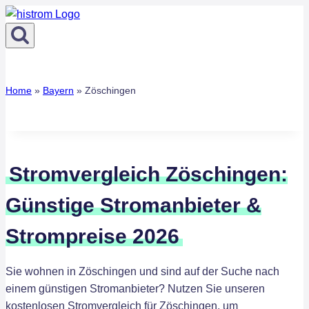
Zum
Inhalt
springen
Home
»
Bayern
»
Zöschingen
Stromvergleich Zöschingen:
Günstige Stromanbieter &
Strompreise 2026
Sie wohnen in Zöschingen und sind auf der Suche nach
einem günstigen Stromanbieter? Nutzen Sie unseren
kostenlosen Stromvergleich für Zöschingen, um