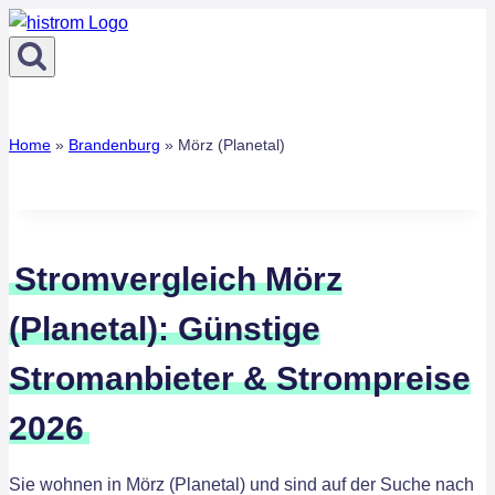
Zum
Inhalt
springen
Home
»
Brandenburg
»
Mörz (Planetal)
Stromvergleich Mörz
(Planetal): Günstige
Stromanbieter & Strompreise
2026
Sie wohnen in Mörz (Planetal) und sind auf der Suche nach