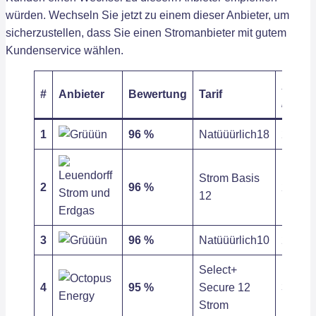
würden. Wechseln Sie jetzt zu einem dieser Anbieter, um
sicherzustellen, dass Sie einen Stromanbieter mit gutem
Kundenservice wählen.
Arbeit
#
Anbieter
Bewertung
Tarif
/ kWh
1
96 %
Natüüürlich18
26,52 c
Strom Basis
2
96 %
27,12 c
12
3
96 %
Natüüürlich10
26,52 c
Select+
4
95 %
Secure 12
30,72 c
Strom