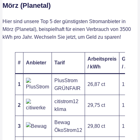
Mörz (Planetal)
Hier sind unsere Top 5 der günstigsten Stromanbieter in
Mörz (Planetal), beispielhaft für einen Verbrauch von 3500
kWh pro Jahr. Wechseln Sie jetzt, um Geld zu sparen!
Arbeitspreis
Grundp
#
Anbieter
Tarif
/ kWh
/ Jahr
PlusStrom
1
26,87 ct
194,28 
GRÜNFAIR
citistrom12
2
29,75 ct
178,50 
klima
Bewag
3
29,80 ct
190,80 
ÖkoStrom12