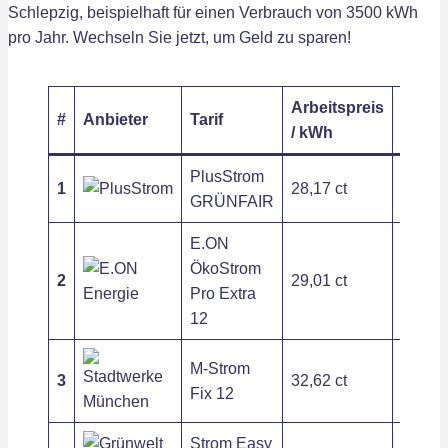
Schlepzig, beispielhaft für einen Verbrauch von 3500 kWh
pro Jahr. Wechseln Sie jetzt, um Geld zu sparen!
Arbeitspreis
Grund
#
Anbieter
Tarif
/ kWh
/ Jahr
PlusStrom
1
28,17 ct
187,24
GRÜNFAIR
E.ON
ÖkoStrom
2
29,01 ct
236,38
Pro Extra
12
M-Strom
3
32,62 ct
256,25
Fix 12
Strom Easy