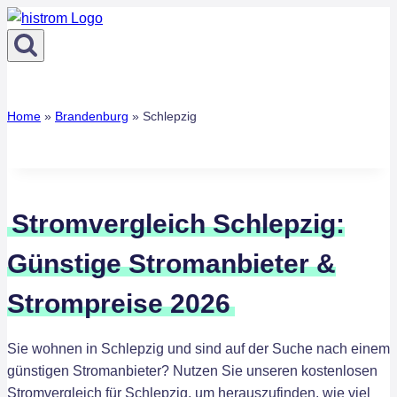
Zum
Inhalt
springen
Home
»
Brandenburg
»
Schlepzig
Stromvergleich Schlepzig:
Günstige Stromanbieter &
Strompreise 2026
Sie wohnen in Schlepzig und sind auf der Suche nach einem
günstigen Stromanbieter? Nutzen Sie unseren kostenlosen
Stromvergleich für Schlepzig, um herauszufinden, wie viel