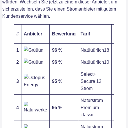
würden. Wechseln Sie jetzt zu einem dieser Anbieter, um
sicherzustellen, dass Sie einen Stromanbieter mit gutem
Kundenservice wählen.
Arbeit
#
Anbieter
Bewertung
Tarif
/ kWh
1
96 %
Natüüürlich18
27,52 c
2
96 %
Natüüürlich10
27,52 c
Select+
3
95 %
Secure 12
31,72 c
Strom
Naturstrom
4
95 %
Premium
27,96 c
classic
Naturstrom