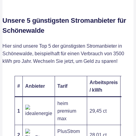
Unsere 5 günstigsten Stromanbieter für
Schönewalde
Hier sind unsere Top 5 der günstigsten Stromanbieter in
Schönewalde, beispielhaft für einen Verbrauch von 3500
kWh pro Jahr. Wechseln Sie jetzt, um Geld zu sparen!
Arbeitspreis
Grund
#
Anbieter
Tarif
/ kWh
/ Jahr
heim
1
premium
29,45 ct
104,8
max
PlusStrom
2
28,01 ct
187,2