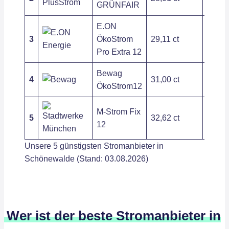
GRÜNFAIR
E.ON
3
ÖkoStrom
29,11 ct
236,3
Pro Extra 12
Bewag
4
31,00 ct
178,8
ÖkoStrom12
M-Strom Fix
5
32,62 ct
256,2
12
Unsere 5 günstigsten Stromanbieter in
Schönewalde (Stand: 03.08.2026)
Wer ist der beste Stromanbieter in