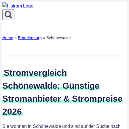
Zum
Inhalt
springen
Home
»
Brandenburg
»
Schönewalde
Stromvergleich
Schönewalde: Günstige
Stromanbieter & Strompreise
2026
Sie wohnen in Schönewalde und sind auf der Suche nach