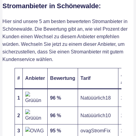
Stromanbieter in Schönewalde:
Hier sind unsere 5 am besten bewerteten Stromanbieter in
Schönewalde. Die Bewertung gibt an, wie viel Prozent der
Kunden einen Wechsel zu diesem Anbieter empfehlen
würden. Wechseln Sie jetzt zu einem dieser Anbieter, um
sicherzustellen, dass Sie einen Stromanbieter mit gutem
Kundenservice wählen.
Arbeit
#
Anbieter
Bewertung
Tarif
/ kWh
1
96 %
Natüüürlich18
26,92 c
2
96 %
Natüüürlich10
26,92 c
3
95 %
ovagStromFix
27,74 c