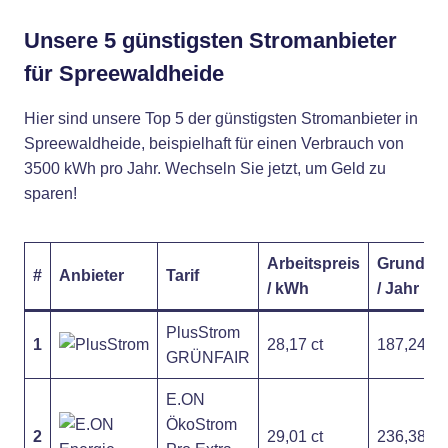
Unsere 5 günstigsten Stromanbieter
für Spreewaldheide
Hier sind unsere Top 5 der günstigsten Stromanbieter in
Spreewaldheide, beispielhaft für einen Verbrauch von
3500 kWh pro Jahr. Wechseln Sie jetzt, um Geld zu
sparen!
Arbeitspreis
Grundpre
#
Anbieter
Tarif
/ kWh
/ Jahr
PlusStrom
1
28,17 ct
187,24 €
GRÜNFAIR
E.ON
ÖkoStrom
2
29,01 ct
236,38 €