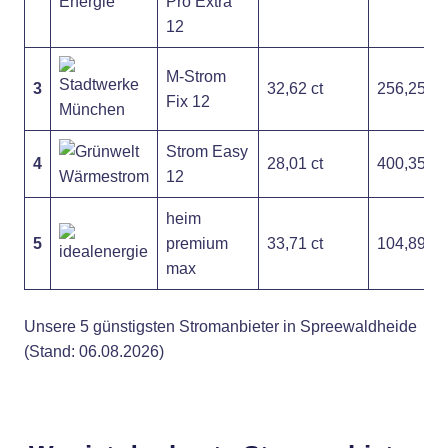
Pro Extra
12
M-Strom
3
32,62 ct
256,25 €
Fix 12
Strom Easy
4
28,01 ct
400,35 €
12
heim
5
premium
33,71 ct
104,89 €
max
Unsere 5 günstigsten Stromanbieter in Spreewaldheide
(Stand: 06.08.2026)