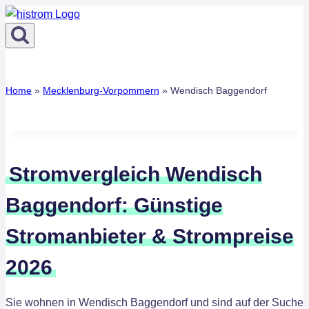
Zum
Inhalt
springen
Home
»
Mecklenburg-Vorpommern
»
Wendisch Baggendorf
Stromvergleich Wendisch
Baggendorf: Günstige
Stromanbieter & Strompreise
2026
Sie wohnen in Wendisch Baggendorf und sind auf der Suche