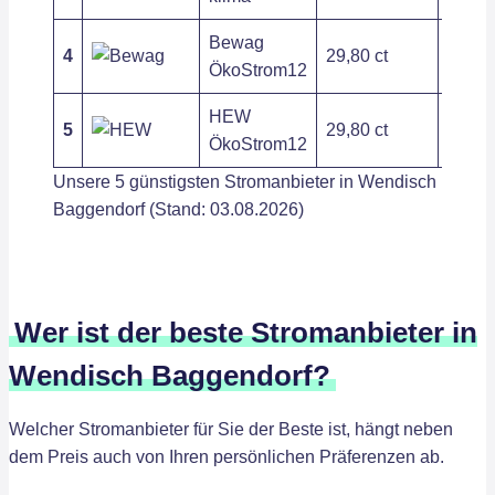
Bewag
4
29,80 ct
190,8
ÖkoStrom12
HEW
5
29,80 ct
190,8
ÖkoStrom12
Unsere 5 günstigsten Stromanbieter in Wendisch
Baggendorf (Stand: 03.08.2026)
Wer ist der beste Stromanbieter in
Wendisch Baggendorf?
Welcher Stromanbieter für Sie der Beste ist, hängt neben
dem Preis auch von Ihren persönlichen Präferenzen ab.