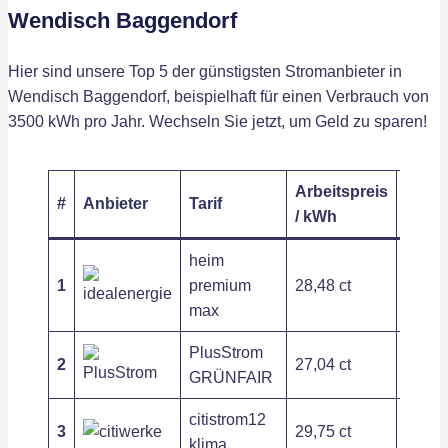
Wendisch Baggendorf
Hier sind unsere Top 5 der günstigsten Stromanbieter in
Wendisch Baggendorf, beispielhaft für einen Verbrauch von
3500 kWh pro Jahr. Wechseln Sie jetzt, um Geld zu sparen!
Arbeitspreis
Grund
#
Anbieter
Tarif
/ kWh
/ Jahr
heim
1
premium
28,48 ct
111,9
max
PlusStrom
2
27,04 ct
194,2
GRÜNFAIR
citistrom12
3
29,75 ct
178,5
klima