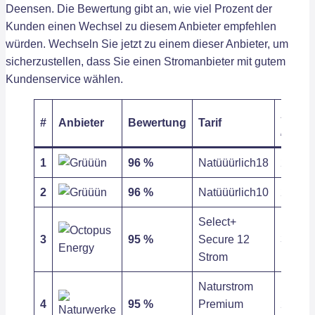
Deensen. Die Bewertung gibt an, wie viel Prozent der
Kunden einen Wechsel zu diesem Anbieter empfehlen
würden. Wechseln Sie jetzt zu einem dieser Anbieter, um
sicherzustellen, dass Sie einen Stromanbieter mit gutem
Kundenservice wählen.
Arbeit
#
Anbieter
Bewertung
Tarif
/ kWh
1
96 %
Natüüürlich18
27,70 c
2
96 %
Natüüürlich10
27,70 c
Select+
3
95 %
Secure 12
31,90 c
Strom
Naturstrom
4
95 %
Premium
28,14 c