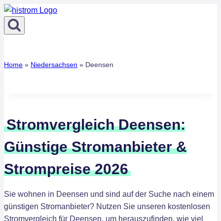
Zum
Inhalt
springen
Home
»
Niedersachsen
»
Deensen
Stromvergleich Deensen:
Günstige Stromanbieter &
Strompreise 2026
Sie wohnen in Deensen und sind auf der Suche nach einem
günstigen Stromanbieter? Nutzen Sie unseren kostenlosen
Stromvergleich für Deensen, um herauszufinden, wie viel