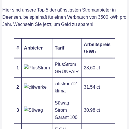
Hier sind unsere Top 5 der günstigsten Stromanbieter in
Deensen, beispielhaft für einen Verbrauch von 3500 kWh pro
Jahr. Wechseln Sie jetzt, um Geld zu sparen!
Arbeitspreis
Grund
#
Anbieter
Tarif
/ kWh
/ Jahr
PlusStrom
1
28,60 ct
236,22
GRÜNFAIR
citistrom12
2
31,54 ct
243,95
klima
Süwag
3
Strom
30,98 ct
310,20
Garant 100