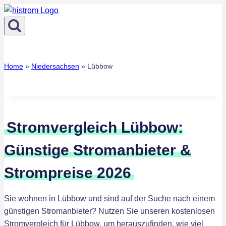
Zum
Inhalt
springen
Home
»
Niedersachsen
»
Lübbow
Stromvergleich Lübbow:
Günstige Stromanbieter &
Strompreise 2026
Sie wohnen in Lübbow und sind auf der Suche nach einem
günstigen Stromanbieter? Nutzen Sie unseren kostenlosen
Stromvergleich für Lübbow, um herauszufinden, wie viel