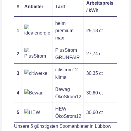
Arbeitspreis
Grund
#
Anbieter
Tarif
/ kWh
/ Jahr
heim
1
premium
29,18 ct
113,7
max
PlusStrom
2
27,74 ct
196,1
GRÜNFAIR
citistrom12
3
30,35 ct
186,8
klima
Bewag
4
30,60 ct
190,8
ÖkoStrom12
HEW
5
30,60 ct
190,8
ÖkoStrom12
Unsere 5 günstigsten Stromanbieter in Lübbow