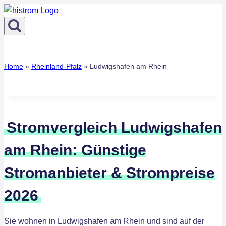
Zum
Inhalt
springen
Home
»
Rheinland-Pfalz
»
Ludwigshafen am Rhein
Stromvergleich Ludwigshafen
am Rhein: Günstige
Stromanbieter & Strompreise
2026
Sie wohnen in Ludwigshafen am Rhein und sind auf der