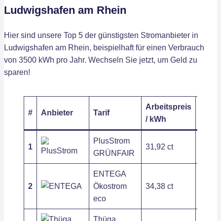
Ludwigshafen am Rhein
Hier sind unsere Top 5 der günstigsten Stromanbieter in
Ludwigshafen am Rhein, beispielhaft für einen Verbrauch
von 3500 kWh pro Jahr. Wechseln Sie jetzt, um Geld zu
sparen!
Arbeitspreis
Grund
#
Anbieter
Tarif
/ kWh
/ Jahr
PlusStrom
1
31,92 ct
176,4
GRÜNFAIR
ENTEGA
2
Ökostrom
34,38 ct
127,9
eco
Thüga