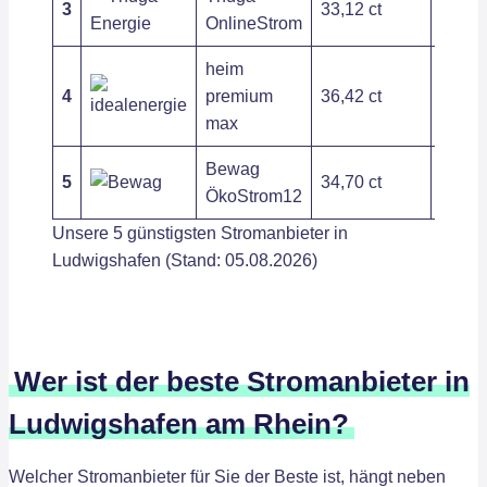
3
33,12 ct
120,0
OnlineStrom
heim
4
premium
36,42 ct
94,11
max
Bewag
5
34,70 ct
166,8
ÖkoStrom12
Unsere 5 günstigsten Stromanbieter in
Ludwigshafen (Stand: 05.08.2026)
Wer ist der beste Stromanbieter in
Ludwigshafen am Rhein?
Welcher Stromanbieter für Sie der Beste ist, hängt neben