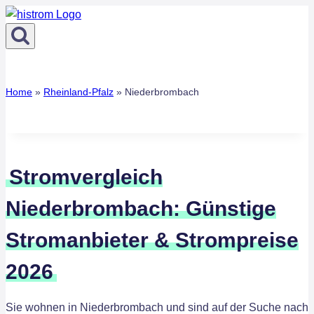
Zum
Inhalt
springen
Home
»
Rheinland-Pfalz
»
Niederbrombach
Stromvergleich
Niederbrombach: Günstige
Stromanbieter & Strompreise
2026
Sie wohnen in Niederbrombach und sind auf der Suche nach