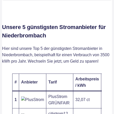
Unsere 5 günstigsten Stromanbieter für
Niederbrombach
Hier sind unsere Top 5 der günstigsten Stromanbieter in
Niederbrombach, beispielhaft für einen Verbrauch von 3500
kWh pro Jahr. Wechseln Sie jetzt, um Geld zu sparen!
Arbeitspreis
Grun
#
Anbieter
Tarif
/ kWh
/ Jahr
PlusStrom
1
32,07 ct
199,9
GRÜNFAIR
citistrom12