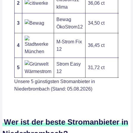
2
36,06 ct
191,5
klima
Bewag
3
34,50 ct
202,8
ÖkoStrom12
M-Strom Fix
4
36,45 ct
271,1
12
Strom Easy
5
31,72 ct
410,5
12
Unsere 5 günstigsten Stromanbieter in
Niederbrombach (Stand: 05.08.2026)
Wer ist der beste Stromanbieter in