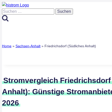
Zum
Inhalt
Suchen
springen
nach:
Home
»
Sachsen-Anhalt
»
Friedrichsdorf (Südliches Anhalt)
Stromvergleich Friedrichsdorf
Anhalt): Günstige Stromanbiet
2026