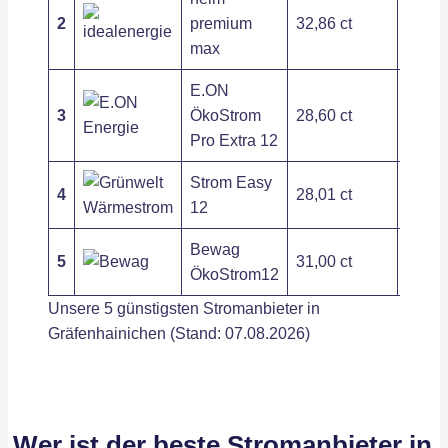
2
premium
32,86 ct
104,8
max
E.ON
3
ÖkoStrom
28,60 ct
236,3
Pro Extra 12
Strom Easy
4
28,01 ct
400,3
12
Bewag
5
31,00 ct
178,8
ÖkoStrom12
Unsere 5 günstigsten Stromanbieter in
Gräfenhainichen (Stand: 07.08.2026)
Wer ist der beste Stromanbieter in