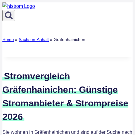
Zum
Inhalt
springen
Home
»
Sachsen-Anhalt
»
Gräfenhainichen
Stromvergleich
Gräfenhainichen: Günstige
Stromanbieter & Strompreise
2026
Sie wohnen in Gräfenhainichen und sind auf der Suche nach