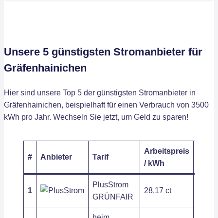
Unsere 5 günstigsten Stromanbieter für
Gräfenhainichen
Hier sind unsere Top 5 der günstigsten Stromanbieter in
Gräfenhainichen, beispielhaft für einen Verbrauch von 3500
kWh pro Jahr. Wechseln Sie jetzt, um Geld zu sparen!
Arbeitspreis
Grun
#
Anbieter
Tarif
/ kWh
/ Jahr
PlusStrom
1
28,17 ct
187,2
GRÜNFAIR
heim