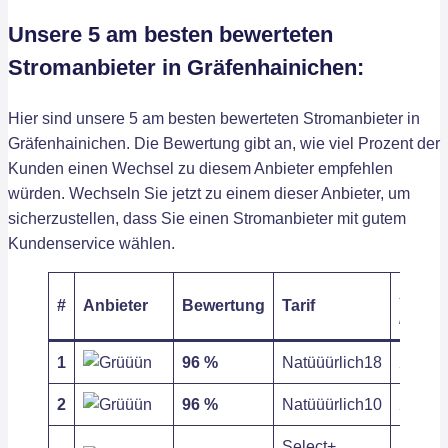
Unsere 5 am besten bewerteten
Stromanbieter in Gräfenhainichen:
Hier sind unsere 5 am besten bewerteten Stromanbieter in
Gräfenhainichen. Die Bewertung gibt an, wie viel Prozent der
Kunden einen Wechsel zu diesem Anbieter empfehlen
würden. Wechseln Sie jetzt zu einem dieser Anbieter, um
sicherzustellen, dass Sie einen Stromanbieter mit gutem
Kundenservice wählen.
Arbeit
#
Anbieter
Bewertung
Tarif
/ kWh
1
96 %
Natüüürlich18
27,52 c
2
96 %
Natüüürlich10
27,52 c
Select+