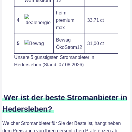
12
heim
4
premium
33,71 ct
104,8
max
Bewag
5
31,00 ct
178,8
ÖkoStrom12
Unsere 5 günstigsten Stromanbieter in
Hedersleben (Stand: 07.08.2026)
Wer ist der beste Stromanbieter in
Hedersleben?
Welcher Stromanbieter für Sie der Beste ist, hängt neben
dem Preis auch von Ihren persönlichen Präferenzen ab.