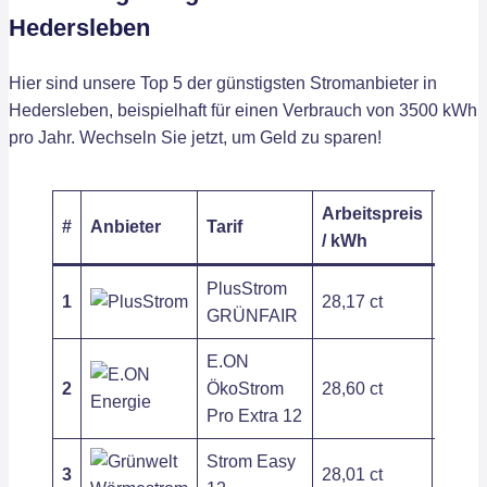
Hedersleben
Hier sind unsere Top 5 der günstigsten Stromanbieter in
Hedersleben, beispielhaft für einen Verbrauch von 3500 kWh
pro Jahr. Wechseln Sie jetzt, um Geld zu sparen!
Arbeitspreis
Grun
#
Anbieter
Tarif
/ kWh
/ Jahr
PlusStrom
1
28,17 ct
187,2
GRÜNFAIR
E.ON
2
ÖkoStrom
28,60 ct
236,3
Pro Extra 12
Strom Easy
3
28,01 ct
400,3