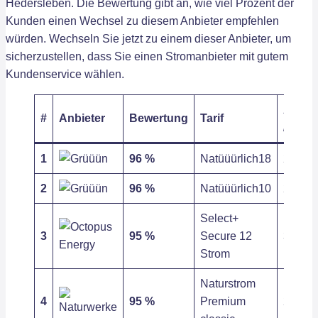
Hedersleben. Die Bewertung gibt an, wie viel Prozent der
Kunden einen Wechsel zu diesem Anbieter empfehlen
würden. Wechseln Sie jetzt zu einem dieser Anbieter, um
sicherzustellen, dass Sie einen Stromanbieter mit gutem
Kundenservice wählen.
Arbeit
#
Anbieter
Bewertung
Tarif
/ kWh
1
96 %
Natüüürlich18
27,52 c
2
96 %
Natüüürlich10
27,52 c
Select+
3
95 %
Secure 12
31,72 c
Strom
Naturstrom
4
95 %
Premium
27,96 c