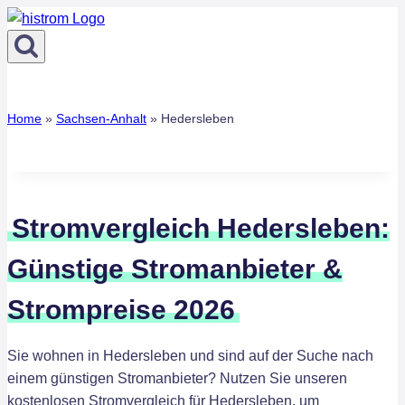
Zum
Inhalt
springen
Home
»
Sachsen-Anhalt
»
Hedersleben
Stromvergleich Hedersleben:
Günstige Stromanbieter &
Strompreise 2026
Sie wohnen in Hedersleben und sind auf der Suche nach
einem günstigen Stromanbieter? Nutzen Sie unseren
kostenlosen Stromvergleich für Hedersleben, um