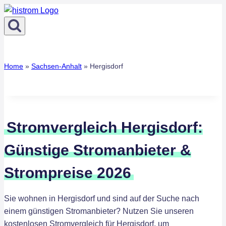
Zum
Inhalt
springen
Home
»
Sachsen-Anhalt
»
Hergisdorf
Stromvergleich Hergisdorf:
Günstige Stromanbieter &
Strompreise 2026
Sie wohnen in Hergisdorf und sind auf der Suche nach
einem günstigen Stromanbieter? Nutzen Sie unseren
kostenlosen Stromvergleich für Hergisdorf, um