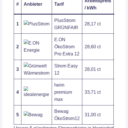
Arbeitspreis
Grun
#
Anbieter
Tarif
/ kWh
/ Jahr
PlusStrom
1
28,17 ct
187,2
GRÜNFAIR
E.ON
2
ÖkoStrom
28,60 ct
236,3
Pro Extra 12
Strom Easy
3
28,01 ct
400,3
12
heim
4
premium
33,71 ct
104,8
max
Bewag
5
31,00 ct
178,8
ÖkoStrom12