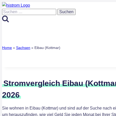
Zum
Inhalt
Suchen
springen
nach:
Home
»
Sachsen
»
Eibau (Kottmar)
Stromvergleich Eibau (Kottma
2026
Sie wohnen in Eibau (Kottmar) und sind auf der Suche nach e
um herauszufinden, wie viel Geld Sie jeden Monat bei Ihrer 