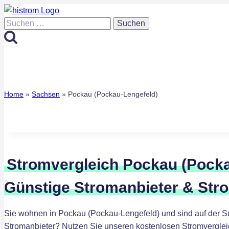
Zum
Inhalt
Suchen
springen
nach:
Home
»
Sachsen
»
Pockau (Pockau-Lengefeld)
Stromvergleich Pockau (Pocka
Günstige Stromanbieter & Str
Sie wohnen in Pockau (Pockau-Lengefeld) und sind auf der 
Stromanbieter? Nutzen Sie unseren kostenlosen Stromverglei