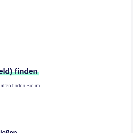
eld) finden
itten finden Sie im
ließen