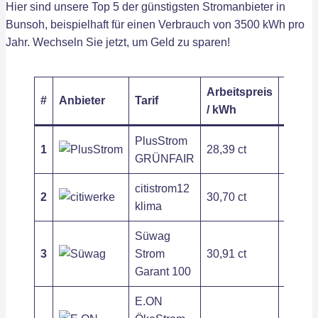
Hier sind unsere Top 5 der günstigsten Stromanbieter in
Bunsoh, beispielhaft für einen Verbrauch von 3500 kWh pro
Jahr. Wechseln Sie jetzt, um Geld zu sparen!
Arbeitspreis
Grund
#
Anbieter
Tarif
/ kWh
/ Jahr
PlusStrom
1
28,39 ct
209,54
GRÜNFAIR
citistrom12
2
30,70 ct
197,54
klima
Süwag
3
Strom
30,91 ct
279,72
Garant 100
E.ON