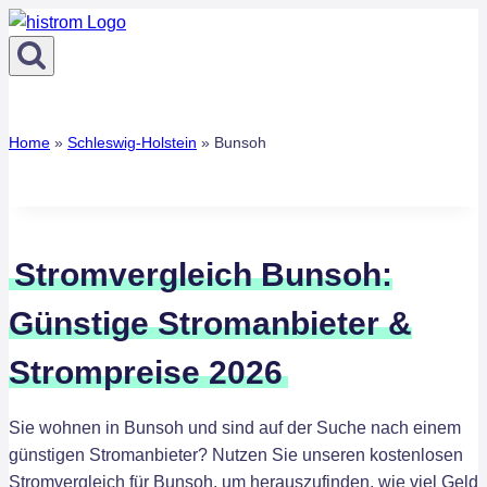
Zum
Inhalt
springen
Home
»
Schleswig-Holstein
»
Bunsoh
Stromvergleich Bunsoh:
Günstige Stromanbieter &
Strompreise 2026
Sie wohnen in Bunsoh und sind auf der Suche nach einem
günstigen Stromanbieter? Nutzen Sie unseren kostenlosen
Stromvergleich für Bunsoh, um herauszufinden, wie viel Geld