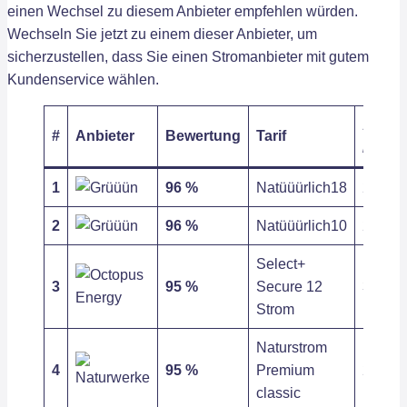
einen Wechsel zu diesem Anbieter empfehlen würden.
Wechseln Sie jetzt zu einem dieser Anbieter, um
sicherzustellen, dass Sie einen Stromanbieter mit gutem
Kundenservice wählen.
Arbeit
#
Anbieter
Bewertung
Tarif
/ kWh
1
96 %
Natüüürlich18
27,63 c
2
96 %
Natüüürlich10
27,63 c
Select+
3
95 %
Secure 12
31,83 c
Strom
Naturstrom
4
95 %
Premium
28,07 c
classic