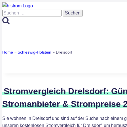
Zum
Inhalt
Suchen
springen
nach:
Home
»
Schleswig-Holstein
»
Drelsdorf
Stromvergleich Drelsdorf: Gün
Stromanbieter & Strompreise 
Sie wohnen in Drelsdorf und sind auf der Suche nach einem 
unseren kostenlosen Stromvergleich für Drelsdorf, um herausz