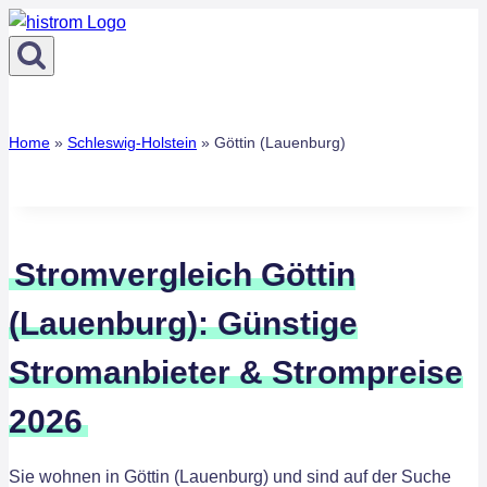
Zum
Inhalt
springen
Home
»
Schleswig-Holstein
»
Göttin (Lauenburg)
Stromvergleich Göttin
(Lauenburg): Günstige
Stromanbieter & Strompreise
2026
Sie wohnen in Göttin (Lauenburg) und sind auf der Suche