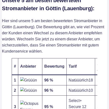
Unsere 5 am besten bewerteten
Stromanbieter in Göttin (Lauenburg):
Hier sind unsere 5 am besten bewerteten Stromanbieter in
Göttin (Lauenburg). Die Bewertung gibt an, wie viel Prozent
der Kunden einen Wechsel zu diesem Anbieter empfehlen
würden. Wechseln Sie jetzt zu einem dieser Anbieter, um
sicherzustellen, dass Sie einen Stromanbieter mit gutem
Kundenservice wählen.
Arbeit
#
Anbieter
Bewertung
Tarif
/ kWh
1
96 %
Natüüürlich18
27,63 c
2
96 %
Natüüürlich10
27,63 c
Select+
3
95 %
Secure 12
31,83 c