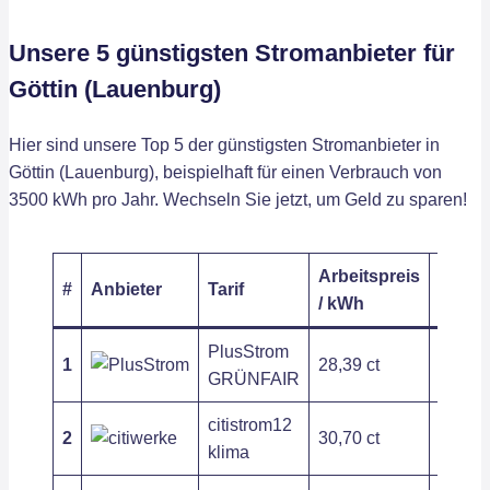
Unsere 5 günstigsten Stromanbieter für
Göttin (Lauenburg)
Hier sind unsere Top 5 der günstigsten Stromanbieter in
Göttin (Lauenburg), beispielhaft für einen Verbrauch von
3500 kWh pro Jahr. Wechseln Sie jetzt, um Geld zu sparen!
Arbeitspreis
Grund
#
Anbieter
Tarif
/ kWh
/ Jahr
PlusStrom
1
28,39 ct
209,54
GRÜNFAIR
citistrom12
2
30,70 ct
197,54
klima