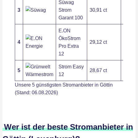
Süwag
3
Strom
30,91 ct
279,72
Garant 100
E.ON
ÖkoStrom
4
29,12 ct
263,89
Pro Extra
12
Strom Easy
5
28,67 ct
408,85
12
Unsere 5 günstigsten Stromanbieter in Göttin
(Stand: 06.08.2026)
Wer ist der beste Stromanbieter in