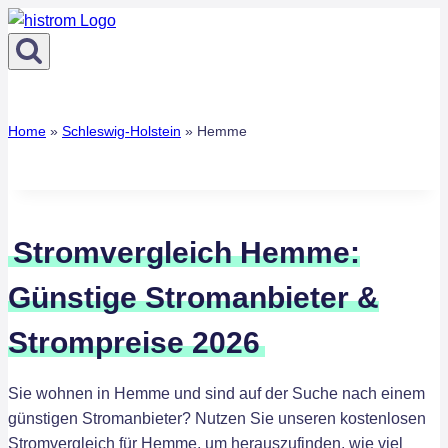
Zum
Inhalt
springen
Home
»
Schleswig-Holstein
»
Hemme
Stromvergleich Hemme:
Günstige Stromanbieter &
Strompreise 2026
Sie wohnen in Hemme und sind auf der Suche nach einem
günstigen Stromanbieter? Nutzen Sie unseren kostenlosen
Stromvergleich für Hemme, um herauszufinden, wie viel