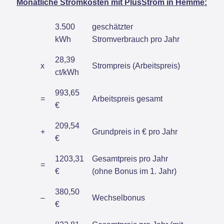
Monatliche Stromkosten mit PlusStrom in Hemme:
3.500
geschätzter
kWh
Stromverbrauch pro Jahr
28,39
x
Strompreis (Arbeitspreis)
ct/kWh
993,65
=
Arbeitspreis gesamt
€
209,54
+
Grundpreis in € pro Jahr
€
1203,31
Gesamtpreis pro Jahr
=
€
(ohne Bonus im 1. Jahr)
380,50
–
Wechselbonus
€