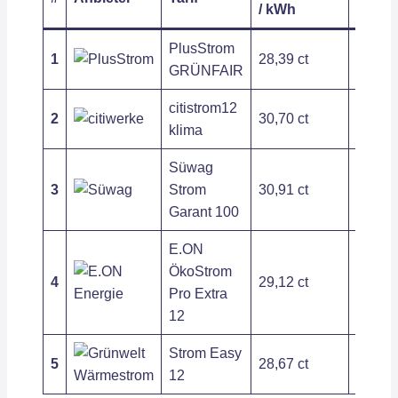
/ kWh
/ Jahr
PlusStrom
1
28,39 ct
209,54
GRÜNFAIR
citistrom12
2
30,70 ct
197,54
klima
Süwag
3
Strom
30,91 ct
279,72
Garant 100
E.ON
ÖkoStrom
4
29,12 ct
263,89
Pro Extra
12
Strom Easy
5
28,67 ct
408,85
12