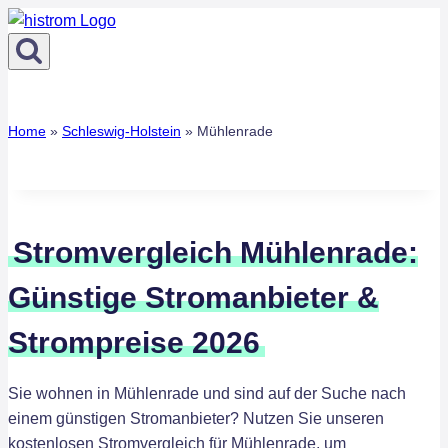
Zum
Inhalt
springen
Home
»
Schleswig-Holstein
»
Mühlenrade
Stromvergleich Mühlenrade:
Günstige Stromanbieter &
Strompreise 2026
Sie wohnen in Mühlenrade und sind auf der Suche nach
einem günstigen Stromanbieter? Nutzen Sie unseren
kostenlosen Stromvergleich für Mühlenrade, um