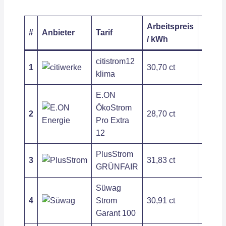
Arbeitspreis
Grund
#
Anbieter
Tarif
/ kWh
/ Jahr
citistrom12
1
30,70 ct
197,54
klima
E.ON
ÖkoStrom
2
28,70 ct
263,89
Pro Extra
12
PlusStrom
3
31,83 ct
209,54
GRÜNFAIR
Süwag
4
Strom
30,91 ct
279,72
Garant 100