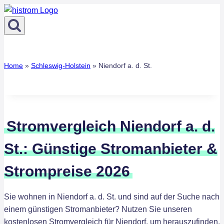
Zum
Inhalt
springen
Home
»
Schleswig-Holstein
»
Niendorf a. d. St.
Stromvergleich Niendorf a. d.
St.: Günstige Stromanbieter &
Strompreise 2026
Sie wohnen in Niendorf a. d. St. und sind auf der Suche nach
einem günstigen Stromanbieter? Nutzen Sie unseren
kostenlosen Stromvergleich für Niendorf, um herauszufinden,