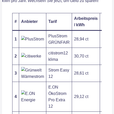
kWh pro Jahr. Wechseln Sie jetzt, um Geld zu sparen!
Arbeitspreis
Grund
#
Anbieter
Tarif
/ kWh
/ Jahr
PlusStrom
1
28,94 ct
209,54
GRÜNFAIR
citistrom12
2
30,70 ct
197,54
klima
Strom Easy
3
28,61 ct
408,00
12
E.ON
ÖkoStrom
4
29,12 ct
263,89
Pro Extra
12