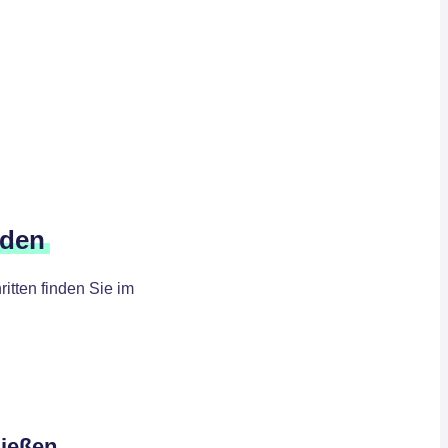
nden
itten finden Sie im
ließen