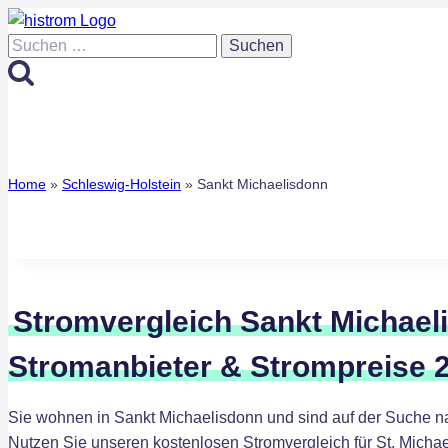
Zum
Inhalt
Suchen
springen
nach:
Home
»
Schleswig-Holstein
»
Sankt Michaelisdonn
Stromvergleich Sankt Michael
Stromanbieter & Strompreise 
Sie wohnen in Sankt Michaelisdonn und sind auf der Suche n
Nutzen Sie unseren kostenlosen Stromvergleich für St. Michae