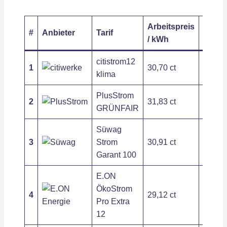
Arbeitspreis
Grund
#
Anbieter
Tarif
/ kWh
/ Jahr
citistrom12
1
30,70 ct
197,54
klima
PlusStrom
2
31,83 ct
209,54
GRÜNFAIR
Süwag
3
Strom
30,91 ct
279,72
Garant 100
E.ON
ÖkoStrom
4
29,12 ct
263,89
Pro Extra
12