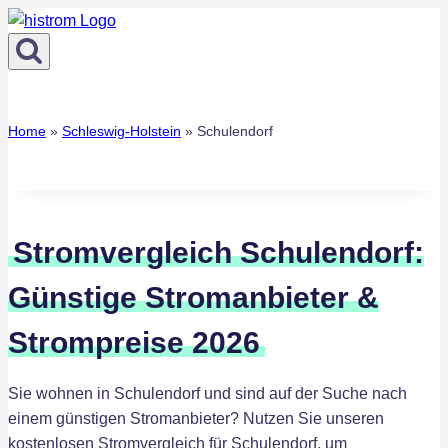
Zum
Inhalt
springen
Home
»
Schleswig-Holstein
»
Schulendorf
Stromvergleich Schulendorf:
Günstige Stromanbieter &
Strompreise 2026
Sie wohnen in Schulendorf und sind auf der Suche nach
einem günstigen Stromanbieter? Nutzen Sie unseren
kostenlosen Stromvergleich für Schulendorf, um