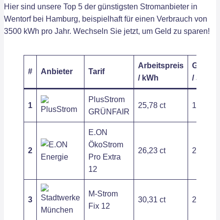
Hier sind unsere Top 5 der günstigsten Stromanbieter in
Wentorf bei Hamburg, beispielhaft für einen Verbrauch von
3500 kWh pro Jahr. Wechseln Sie jetzt, um Geld zu sparen!
Arbeitspreis
Grundp
#
Anbieter
Tarif
/ kWh
/ Jahr
PlusStrom
1
25,78 ct
170,50 
GRÜNFAIR
E.ON
ÖkoStrom
2
26,23 ct
213,77 
Pro Extra
12
M-Strom
3
30,31 ct
236,48 
Fix 12