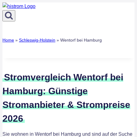
Zum
Inhalt
springen
Home
»
Schleswig-Holstein
»
Wentorf bei Hamburg
Stromvergleich Wentorf bei
Hamburg: Günstige
Stromanbieter & Strompreise
2026
Sie wohnen in Wentorf bei Hamburg und sind auf der Suche