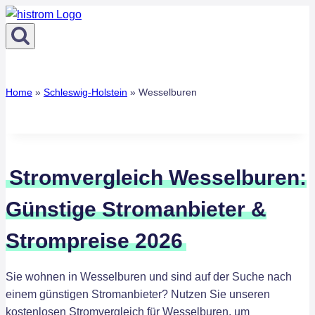
Zum
Inhalt
springen
Home
»
Schleswig-Holstein
»
Wesselburen
Stromvergleich Wesselburen:
Günstige Stromanbieter &
Strompreise 2026
Sie wohnen in Wesselburen und sind auf der Suche nach
einem günstigen Stromanbieter? Nutzen Sie unseren
kostenlosen Stromvergleich für Wesselburen, um