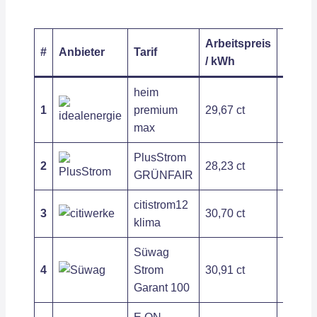
Arbeitspreis
Grund
#
Anbieter
Tarif
/ kWh
/ Jahr
heim
1
premium
29,67 ct
127,18
max
PlusStrom
2
28,23 ct
209,54
GRÜNFAIR
citistrom12
3
30,70 ct
197,54
klima
Süwag
4
Strom
30,91 ct
279,72
Garant 100