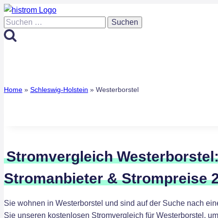
Zum
Inhalt
Suchen
springen
nach:
Home
»
Schleswig-Holstein
»
Westerborstel
Stromvergleich Westerborstel
Stromanbieter & Strompreise 
Sie wohnen in Westerborstel und sind auf der Suche nach ei
Sie unseren kostenlosen Stromvergleich für Westerborstel, um