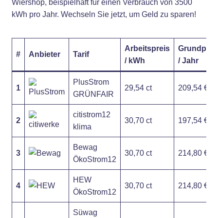
Wiershop, beispielhaft für einen Verbrauch von 3500
kWh pro Jahr. Wechseln Sie jetzt, um Geld zu sparen!
Arbeitspreis
Grundprei
#
Anbieter
Tarif
/ kWh
/ Jahr
PlusStrom
1
29,54 ct
209,54 €
GRÜNFAIR
citistrom12
2
30,70 ct
197,54 €
klima
Bewag
3
30,70 ct
214,80 €
ÖkoStrom12
HEW
4
30,70 ct
214,80 €
ÖkoStrom12
Süwag