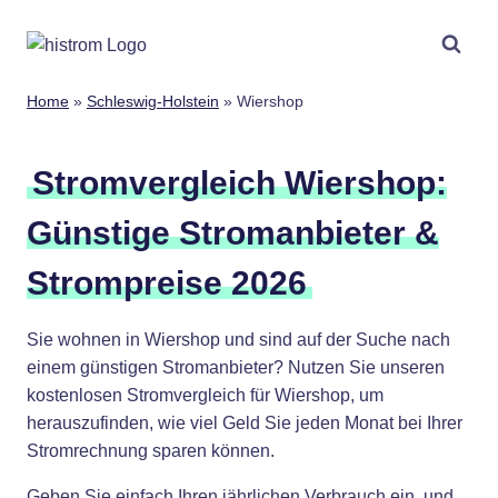
Zum
Inhalt
springen
Home
»
Schleswig-Holstein
»
Wiershop
Stromvergleich Wiershop:
Günstige Stromanbieter &
Strompreise 2026
Sie wohnen in Wiershop und sind auf der Suche nach
einem günstigen Stromanbieter? Nutzen Sie unseren
kostenlosen Stromvergleich für Wiershop, um
herauszufinden, wie viel Geld Sie jeden Monat bei Ihrer
Stromrechnung sparen können.
Geben Sie einfach Ihren jährlichen Verbrauch ein, und