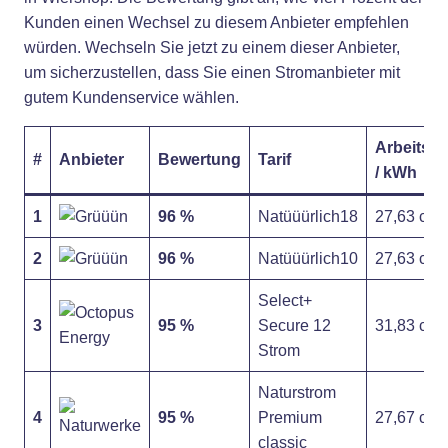
Kunden einen Wechsel zu diesem Anbieter empfehlen
würden. Wechseln Sie jetzt zu einem dieser Anbieter,
um sicherzustellen, dass Sie einen Stromanbieter mit
gutem Kundenservice wählen.
Arbeitspr
#
Anbieter
Bewertung
Tarif
/ kWh
1
96 %
Natüüürlich18
27,63 ct
2
96 %
Natüüürlich10
27,63 ct
Select+
3
95 %
Secure 12
31,83 ct
Strom
Naturstrom
4
95 %
Premium
27,67 ct
classic