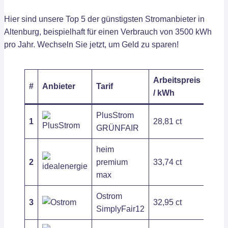
Hier sind unsere Top 5 der günstigsten Stromanbieter in
Altenburg, beispielhaft für einen Verbrauch von 3500 kWh
pro Jahr. Wechseln Sie jetzt, um Geld zu sparen!
Arbeitspreis
Grun
#
Anbieter
Tarif
/ kWh
/ Jah
PlusStrom
1
28,81 ct
176,
GRÜNFAIR
heim
2
premium
33,74 ct
94,4
max
Ostrom
3
32,95 ct
168,
SimplyFair12