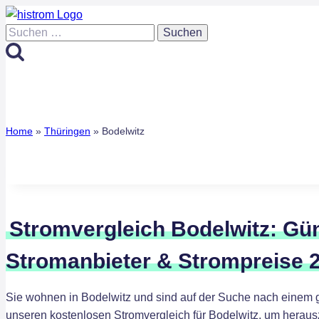
Zum
Inhalt
Suchen
springen
nach:
Home
»
Thüringen
»
Bodelwitz
Stromvergleich Bodelwitz: Gü
Stromanbieter & Strompreise 
Sie wohnen in Bodelwitz und sind auf der Suche nach einem 
unseren kostenlosen Stromvergleich für Bodelwitz, um herausz