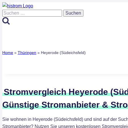
Zum
Inhalt
Suchen
springen
nach:
Home
»
Thüringen
»
Heyerode (Südeichsfeld)
Stromvergleich Heyerode (Süd
Günstige Stromanbieter & Str
Sie wohnen in Heyerode (Südeichsfeld) und sind auf der Suc
Stromanbieter? Nutzen Sie unseren kostenlosen Stromverglei