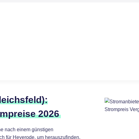
eichsfeld):
ompreise 2026
he nach einem günstigen
ch für Heyerode, um herauszufinden,