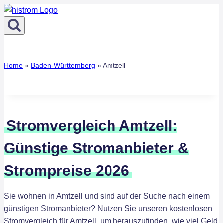
Zum
Inhalt
springen
Home
»
Baden-Württemberg
»
Amtzell
Stromvergleich Amtzell:
Günstige Stromanbieter &
Strompreise 2026
Sie wohnen in Amtzell und sind auf der Suche nach einem
günstigen Stromanbieter? Nutzen Sie unseren kostenlosen
Stromvergleich für Amtzell, um herauszufinden, wie viel Geld