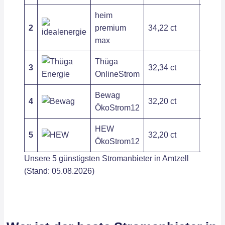
heim
2
premium
34,22 ct
121,2
max
Thüga
3
32,34 ct
120,0
OnlineStrom
Bewag
4
32,20 ct
202,8
ÖkoStrom12
HEW
5
32,20 ct
202,8
ÖkoStrom12
Unsere 5 günstigsten Stromanbieter in Amtzell
(Stand: 05.08.2026)