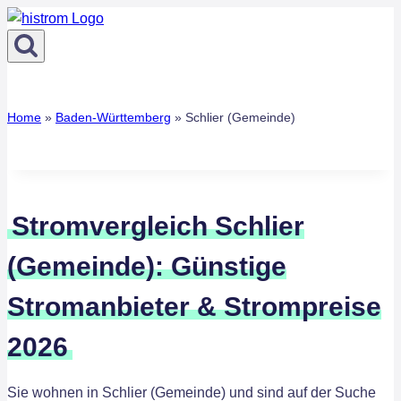
Zum
Inhalt
springen
Home
»
Baden-Württemberg
»
Schlier (Gemeinde)
Stromvergleich Schlier
(Gemeinde): Günstige
Stromanbieter & Strompreise
2026
Sie wohnen in Schlier (Gemeinde) und sind auf der Suche