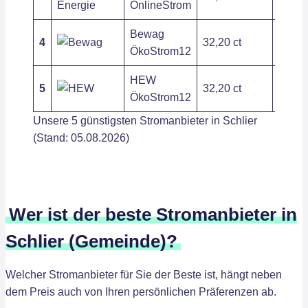
OnlineStrom
Bewag
4
32,20 ct
202,8
ÖkoStrom12
HEW
5
32,20 ct
202,8
ÖkoStrom12
Unsere 5 günstigsten Stromanbieter in Schlier
(Stand: 05.08.2026)
Wer ist der beste Stromanbieter in
Schlier (Gemeinde)?
Welcher Stromanbieter für Sie der Beste ist, hängt neben
dem Preis auch von Ihren persönlichen Präferenzen ab.