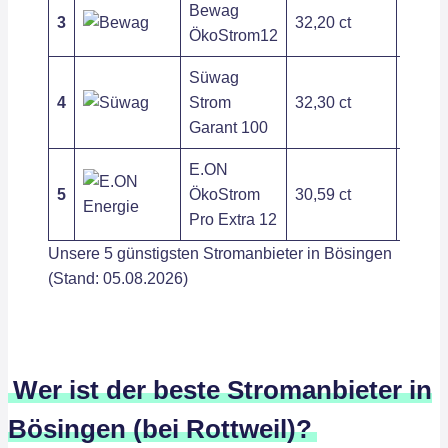
Bewag
3
32,20 ct
202,8
ÖkoStrom12
Süwag
4
Strom
32,30 ct
266,7
Garant 100
E.ON
5
ÖkoStrom
30,59 ct
250,2
Pro Extra 12
Unsere 5 günstigsten Stromanbieter in Bösingen
(Stand: 05.08.2026)
Wer ist der beste Stromanbieter in
Bösingen (bei Rottweil)?