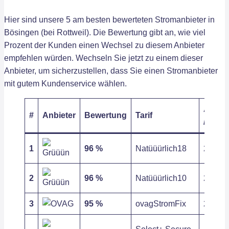
Hier sind unsere 5 am besten bewerteten Stromanbieter in
Bösingen (bei Rottweil). Die Bewertung gibt an, wie viel
Prozent der Kunden einen Wechsel zu diesem Anbieter
empfehlen würden. Wechseln Sie jetzt zu einem dieser
Anbieter, um sicherzustellen, dass Sie einen Stromanbieter
mit gutem Kundenservice wählen.
Arbeit
#
Anbieter
Bewertung
Tarif
/ kWh
1
96 %
Natüüürlich18
28,42 c
2
96 %
Natüüürlich10
28,42 c
3
95 %
ovagStromFix
29,04 c