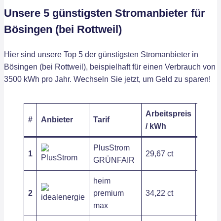
Unsere 5 günstigsten Stromanbieter für
Bösingen (bei Rottweil)
Hier sind unsere Top 5 der günstigsten Stromanbieter in
Bösingen (bei Rottweil), beispielhaft für einen Verbrauch von
3500 kWh pro Jahr. Wechseln Sie jetzt, um Geld zu sparen!
Arbeitspreis
Grund
#
Anbieter
Tarif
/ kWh
/ Jahr
PlusStrom
1
29,67 ct
203,6
GRÜNFAIR
heim
2
premium
34,22 ct
121,2
max