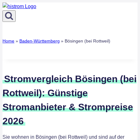
Zum
Inhalt
springen
Home
»
Baden-Württemberg
»
Bösingen (bei Rottweil)
Stromvergleich Bösingen (bei
Rottweil): Günstige
Stromanbieter & Strompreise
2026
Sie wohnen in Bösingen (bei Rottweil) und sind auf der