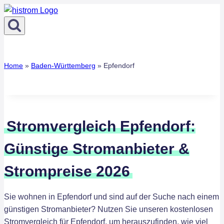
Zum
Inhalt
springen
Home
»
Baden-Württemberg
»
Epfendorf
Stromvergleich Epfendorf:
Günstige Stromanbieter &
Strompreise 2026
Sie wohnen in Epfendorf und sind auf der Suche nach einem
günstigen Stromanbieter? Nutzen Sie unseren kostenlosen
Stromvergleich für Epfendorf, um herauszufinden, wie viel