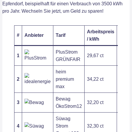
Epfendorf, beispielhaft für einen Verbrauch von 3500 kWh
pro Jahr. Wechseln Sie jetzt, um Geld zu sparen!
Arbeitspreis
Grund
#
Anbieter
Tarif
/ kWh
/ Jahr
PlusStrom
1
29,67 ct
203,6
GRÜNFAIR
heim
2
premium
34,22 ct
121,2
max
Bewag
3
32,20 ct
202,8
ÖkoStrom12
Süwag
4
Strom
32,30 ct
266,7