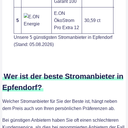
Garant 100
E.ON
5
ÖkoStrom
30,59 ct
250,2
Pro Extra 12
Unsere 5 günstigsten Stromanbieter in Epfendorf
(Stand: 05.08.2026)
Wer ist der beste Stromanbieter in
Epfendorf?
Welcher Stromanbieter für Sie der Beste ist, hängt neben
dem Preis auch von Ihren persönlichen Präferenzen ab.
Bei günstigen Anbietern haben Sie oft einen schlechteren
Kundenservice, als dies bei renommierten Anbietern der Fall