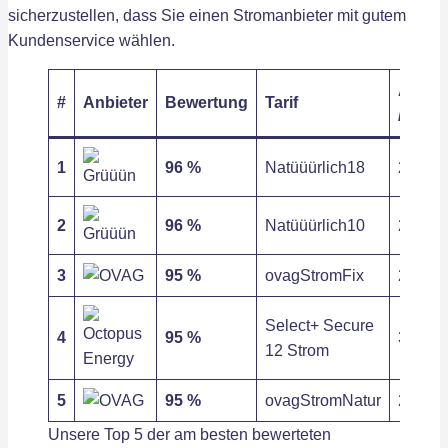
sicherzustellen, dass Sie einen Stromanbieter mit gutem
Kundenservice wählen.
Arbeit
#
Anbieter
Bewertung
Tarif
/ kWh
1
96 %
Natüüürlich18
28,42 c
2
96 %
Natüüürlich10
28,42 c
3
95 %
ovagStromFix
29,04 c
Select+ Secure
4
95 %
33,22 c
12 Strom
5
95 %
ovagStromNatur
29,51 c
Unsere Top 5 der am besten bewerteten