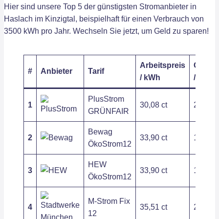
Hier sind unsere Top 5 der günstigsten Stromanbieter in
Haslach im Kinzigtal, beispielhaft für einen Verbrauch von
3500 kWh pro Jahr. Wechseln Sie jetzt, um Geld zu sparen!
Arbeitspreis
Grundp
#
Anbieter
Tarif
/ kWh
/ Jahr
PlusStrom
1
30,08 ct
211,02
GRÜNFAIR
Bewag
2
33,90 ct
166,80
ÖkoStrom12
HEW
3
33,90 ct
166,80
ÖkoStrom12
M-Strom Fix
4
35,51 ct
245,50
12