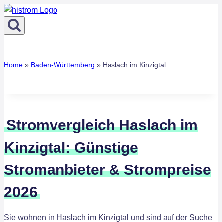
Zum
Inhalt
springen
Home
»
Baden-Württemberg
»
Haslach im Kinzigtal
Stromvergleich Haslach im
Kinzigtal: Günstige
Stromanbieter & Strompreise
2026
Sie wohnen in Haslach im Kinzigtal und sind auf der Suche