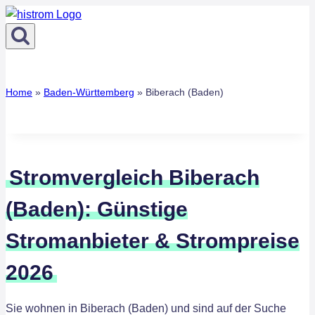
Zum
Inhalt
springen
Home
»
Baden-Württemberg
»
Biberach (Baden)
Stromvergleich Biberach
(Baden): Günstige
Stromanbieter & Strompreise
2026
Sie wohnen in Biberach (Baden) und sind auf der Suche