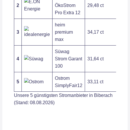
2
ÖkoStrom
29,48 ct
267,
Pro Extra 12
heim
3
premium
34,17 ct
128,
max
Süwag
4
Strom Garant
31,64 ct
283,
100
Ostrom
5
33,11 ct
208,
SimplyFair12
Unsere 5 günstigsten Stromanbieter in Biberach
(Stand: 08.08.2026)