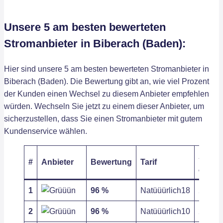
Unsere 5 am besten bewerteten
Stromanbieter in Biberach (Baden):
Hier sind unsere 5 am besten bewerteten Stromanbieter in
Biberach (Baden). Die Bewertung gibt an, wie viel Prozent
der Kunden einen Wechsel zu diesem Anbieter empfehlen
würden. Wechseln Sie jetzt zu einem dieser Anbieter, um
sicherzustellen, dass Sie einen Stromanbieter mit gutem
Kundenservice wählen.
Arbeit
#
Anbieter
Bewertung
Tarif
/ kWh
1
96 %
Natüüürlich18
28,35 c
2
96 %
Natüüürlich10
28,35 c