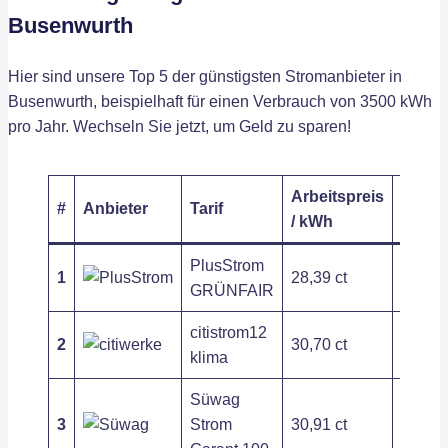
Busenwurth
Hier sind unsere Top 5 der günstigsten Stromanbieter in
Busenwurth, beispielhaft für einen Verbrauch von 3500 kWh
pro Jahr. Wechseln Sie jetzt, um Geld zu sparen!
Arbeitspreis
Grund
#
Anbieter
Tarif
/ kWh
/ Jahr
PlusStrom
1
28,39 ct
209,54
GRÜNFAIR
citistrom12
2
30,70 ct
197,54
klima
Süwag
3
Strom
30,91 ct
279,72