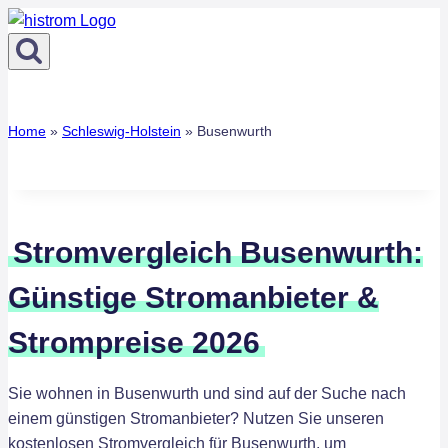
Zum
Inhalt
springen
Home
»
Schleswig-Holstein
»
Busenwurth
Stromvergleich Busenwurth:
Günstige Stromanbieter &
Strompreise 2026
Sie wohnen in Busenwurth und sind auf der Suche nach
einem günstigen Stromanbieter? Nutzen Sie unseren
kostenlosen Stromvergleich für Busenwurth, um