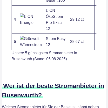
Garant 100
E.ON
ÖkoStrom
4
29,12 ct
263,89
Pro Extra
12
Strom Easy
5
28,67 ct
408,85
12
Unsere 5 günstigsten Stromanbieter in
Busenwurth (Stand: 06.08.2026)
Wer ist der beste Stromanbieter in
Busenwurth?
Welcher Stromanbieter für Sie der Beste ist, hängt neben