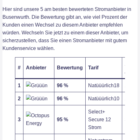
Hier sind unsere 5 am besten bewerteten Stromanbieter in
Busenwurth. Die Bewertung gibt an, wie viel Prozent der
Kunden einen Wechsel zu diesem Anbieter empfehlen
würden. Wechseln Sie jetzt zu einem dieser Anbieter, um
sicherzustellen, dass Sie einen Stromanbieter mit gutem
Kundenservice wählen.
Arbeit
#
Anbieter
Bewertung
Tarif
/ kWh
1
96 %
Natüüürlich18
27,63 c
2
96 %
Natüüürlich10
27,63 c
Select+
3
95 %
Secure 12
31,83 c
Strom