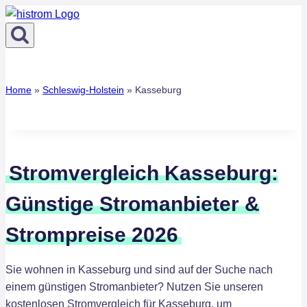
Zum
Inhalt
springen
Home
»
Schleswig-Holstein
»
Kasseburg
Stromvergleich Kasseburg:
Günstige Stromanbieter &
Strompreise 2026
Sie wohnen in Kasseburg und sind auf der Suche nach
einem günstigen Stromanbieter? Nutzen Sie unseren
kostenlosen Stromvergleich für Kasseburg, um