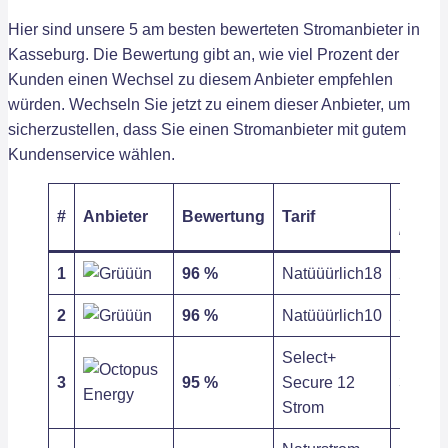
Hier sind unsere 5 am besten bewerteten Stromanbieter in
Kasseburg. Die Bewertung gibt an, wie viel Prozent der
Kunden einen Wechsel zu diesem Anbieter empfehlen
würden. Wechseln Sie jetzt zu einem dieser Anbieter, um
sicherzustellen, dass Sie einen Stromanbieter mit gutem
Kundenservice wählen.
Arbeit
#
Anbieter
Bewertung
Tarif
/ kWh
1
96 %
Natüüürlich18
27,63 c
2
96 %
Natüüürlich10
27,63 c
Select+
3
95 %
Secure 12
31,83 c
Strom