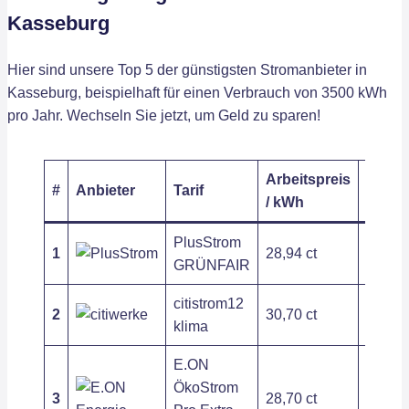
Kasseburg
Hier sind unsere Top 5 der günstigsten Stromanbieter in
Kasseburg, beispielhaft für einen Verbrauch von 3500 kWh
pro Jahr. Wechseln Sie jetzt, um Geld zu sparen!
Arbeitspreis
Grund
#
Anbieter
Tarif
/ kWh
/ Jahr
PlusStrom
1
28,94 ct
209,54
GRÜNFAIR
citistrom12
2
30,70 ct
197,54
klima
E.ON
ÖkoStrom
3
28,70 ct
263,89