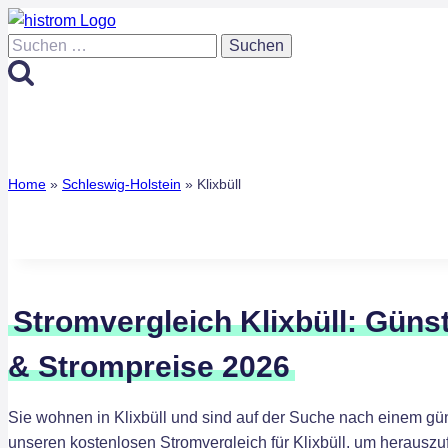
Zum
Inhalt
Suchen
springen
nach:
Home
»
Schleswig-Holstein
»
Klixbüll
Stromvergleich Klixbüll: Güns
& Strompreise 2026
Sie wohnen in Klixbüll und sind auf der Suche nach einem gü
unseren kostenlosen Stromvergleich für Klixbüll, um herauszu